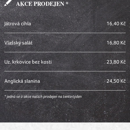
AKCE PRODEJEN *
Játrová cihla
16,40 Kč
Vlašský salát
16,80 Kč
Uz. krkovice bez kosti
23,80 Kč
Anglická slanina
24,50 Kč
* jedná se o akce našich prodejen na tento týden