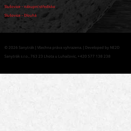
Slušovice - nákupní středisko
Slušovice - Dlouhá
© 2026 Sanytrák | Všechna práva vyhrazena. | Developed by
NE2D
Sanytrák s.r.o., 763 23 Lhota u Luhačovic, +420 577 138 238