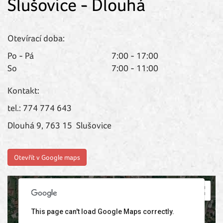
Slušovice - Dlouhá
Otevírací doba:
Po - Pá
7:00 - 17:00
So
7:00 - 11:00
Kontakt:
tel.: 774 774 643
Dlouhá 9, 763 15 Slušovice
evelopment purposes only
For development purposes only
Otevřít v Google maps
This page can't load Google Maps correctly.