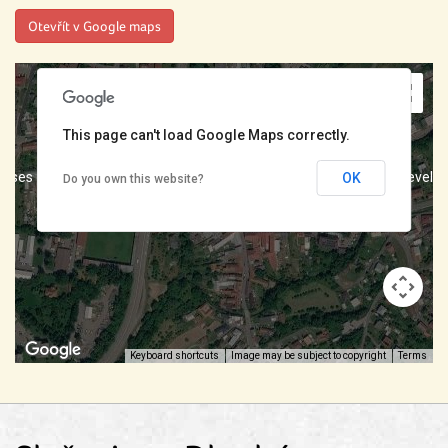
Otevřít v Google maps
This page can't load Google Maps correctly.
poses only
For development purposes only
For develo
OK
Do you own this website?
Keyboard shortcuts
Image may be subject to copyright
Terms
poses only
For development purposes only
For develo