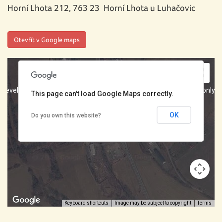
Horní Lhota 212, 763 23 Horní Lhota u Luhačovic
Otevřít v Google maps
r development purposes only
For development purposes only
This page can't load Google Maps correctly.
OK
Do you own this website?
Keyboard shortcuts
Image may be subject to copyright
Terms
r development purposes only
For development purposes only