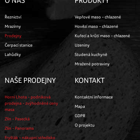
O NÁS
PRODUKTY
Řeznictví
Vepřové maso - chlazené
Mrazírny
Hovězí maso - chlazené
Prodejny
Kuřecí a krůtí maso - chlazené
Čerpací stanice
Uzeniny
Lahůdky
Studená kuchyně
Mražené potraviny
NAŠE PRODEJNY
KONTAKT
Horní Lhota - podniková
Kontaktní informace
prodejna - zvýhodněné ceny
Mapa
masa
GDPR
Zlín - Pasecká
O projektu
Zlín - Panorama
Fryšták - nákupní středisko