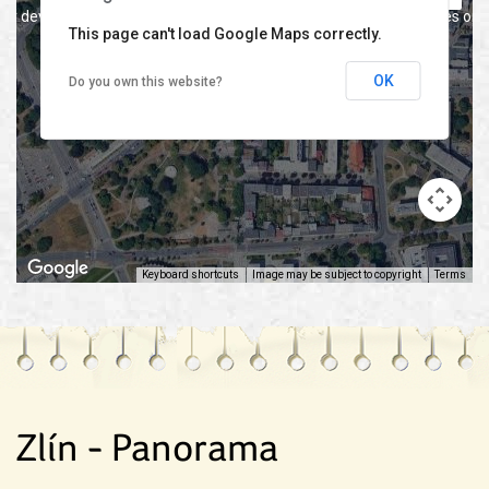
For development purposes only
For development purposes onl
This page can't load Google Maps correctly.
OK
Do you own this website?
Keyboard shortcuts
Image may be subject to copyright
Terms
For development purposes only
For development purposes onl
Zlín - Panorama