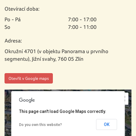
Otevírací doba:
Po - Pá
7:00 - 17:00
So
7:00 - 11:00
Adresa:
Okružní 4701 (v objektu Panorama u prvního
segmentu), Jižní svahy, 760 05 Zlín
opment purposes only
For development purposes only
Otevřít v Google maps
This page can't load Google Maps correctly.
OK
Do you own this website?