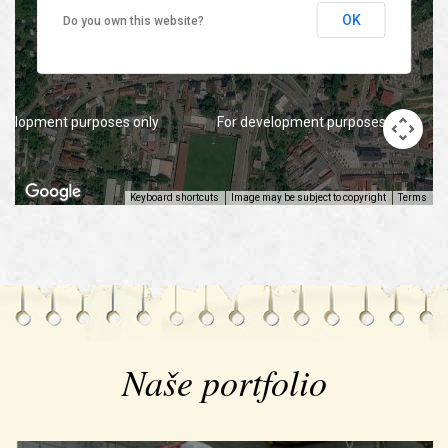
OK
Do you own this website?
evelopment purposes only
For development purposes only
Keyboard shortcuts
Image may be subject to copyright
Terms
Naše portfolio