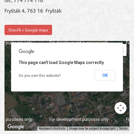
tel.: 774 774 116
Fryšták 4, 763 16 Fryšták
Otevřít v Google maps
nt purposes only
For development purposes only
For
This page can't load Google Maps correctly.
OK
Do you own this website?
nt purposes only
For development purposes only
For
Keyboard shortcuts
Image may be subject to copyright
Terms