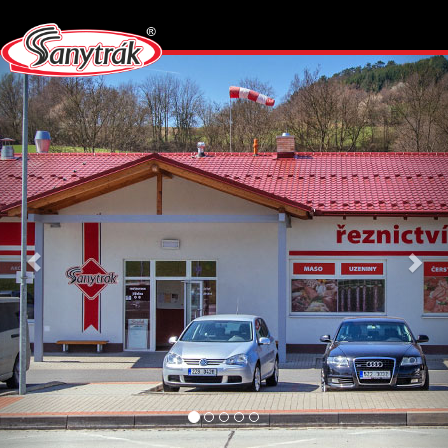
Předchozí
Dalš