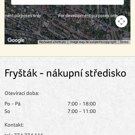
opment purposes only
For development purposes only
Keyboard shortcuts
Image may be subject to copyright
Terms
Fryšták - nákupní středisko
Otevírací doba:
Po - Pá
7:00 - 18:00
So
7:00 - 11:00
Kontakt: